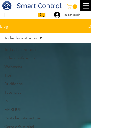
Iniciar sesión
Blog
Todas las entradas
Todas las entradas
Videoconferencia
Webcams
Tips
Audifonos
Tutoriales
IA
MAXHUB
Pantallas interactivas
Cartelería digital