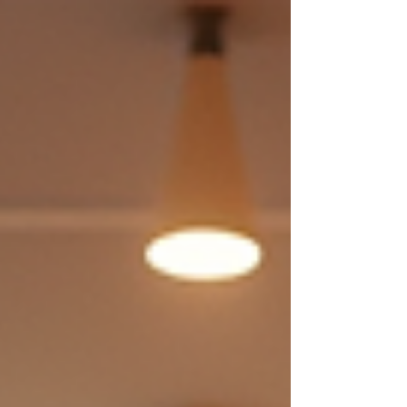
nuestro catálogo. Esta alianza nos permite
ofrecer soluciones audiovisuales y de
automatización que transforman los
espacios corporativos en entornos
inteligentes y eficientes. Maxhub destaca
por su innovación en pantallas interactivas,
cartelería digital, colaboración inalámbrica y
videoconferencias certificadas para Micro