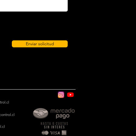
Enviar solicitud
rol.cl
ontrol.cl
.cl