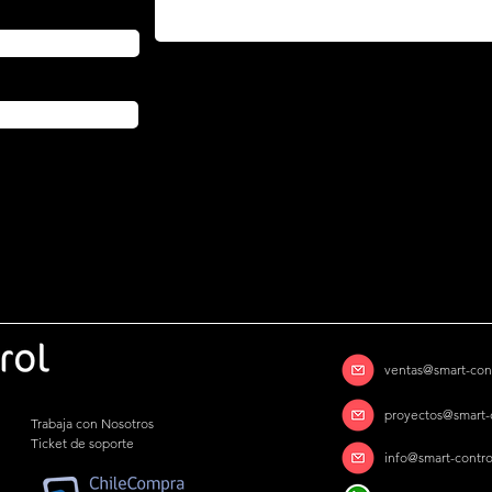
ventas@smart-cont
proyectos@smart-c
Trabaja con Nosotros
Ticket de soporte
info@smart-control