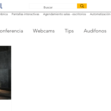
mbrica
Pantallas interactivas
Agendamiento salas - escritorios
Automatización 
onferencia
Webcams
Tips
Audifonos
teractivas
Cartelería digital
Colaboración i