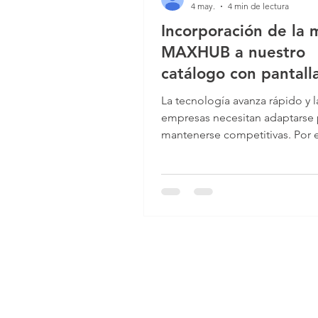
4 may.
4 min de lectura
Incorporación de la 
MAXHUB a nuestro
catálogo con pantall
interactivas, carteler
La tecnología avanza rápido y l
digital, colaboración
empresas necesitan adaptarse 
inalámbrica,
mantenerse competitivas. Por 
Smart Control hemos incorpor
videoconferencias
marca MAXHUB a nuestro catál
certificadas para Mic
alianza nos permite ofrecer so
Teams y mucho más
audiovisuales y de automatiza
transforman los espacios corpo
en entornos inteligentes y efici
Maxhub destaca por su innova
pantallas interactivas, cartelería
colaboración inalámbrica y
videoconferencias certificadas