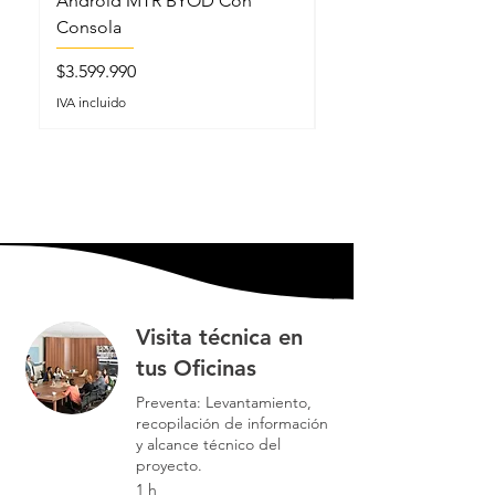
Android MTR BYOD Con
Micrófonos Cuello 
Jabber® y WebEx
Consola
Precio
Compatible con BlueJeans,
$5.199.990
BroadSoft, GoToMeeting, Vidyo y
Precio
$3.599.990
IVA incluido
otras aplicaciones de
IVA incluido
videoconferencia, grabación y
difusión utilizables con dispositivos
USB
Visita técnica en
tus Oficinas
Preventa: Levantamiento,
recopilación de información
y alcance técnico del
proyecto.
1 h