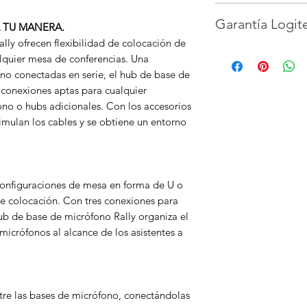
Hub de base de mic
Accesorios para mont
Garantía Logit
Accesorios para mon
A TU MANERA.
Documentación
lly ofrecen flexibilidad de colocación de
Dos años de garantía
lquier mesa de conferencias. Una
ono conectadas en serie, el hub de base de
 conexiones aptas para cualquier
no o hubs adicionales. Con los accesorios
imulan los cables y se obtiene un entorno
configuraciones de mesa en forma de U o
de colocación. Con tres conexiones para
ub de base de micrófono Rally organiza el
icrófonos al alcance de los asistentes a
ntre las bases de micrófono, conectándolas