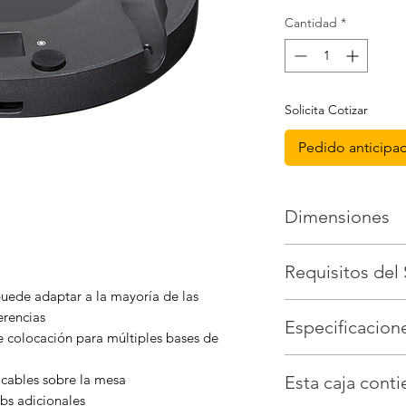
Cantidad
*
Solicita Cotizar
Pedido anticipa
Dimensiones
Altura x Anchura x 
Requisitos del
mm
uede adaptar a la mayoría de las
Logitech Rally o Logit
erencias
Especificacion
Nota: Los hubs de ba
e colocación para múltiples bases de
con sistemas Logitec
Tres conexiones de 12
con la cámara USB Ra
 cables sobre la mesa
Esta caja cont
combinación de bas
bs adicionales
base de micrófono Ra