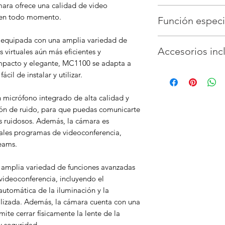
mara ofrece una calidad de video
Úsalo en tus plata
a en todo momento.
Función especi
tales como zoom, 
webex , youtube, 
equipada con una amplia variedad de
Función de encua
Ideal para dictar 
Accesorios inc
 virtuales aún más eficientes y
voz automático.
videoconferencias 
4 micrófonos digi
mpacto y elegante, MC1100 se adapta a
Con control remot
hasta 8 metros de
cil de instalar y utilizar.
incluidas)
 micrófono integrado de alta calidad y
ión de ruido, para que puedas comunicarte
s ruidosos. Además, la cámara es
pales programas de videoconferencia,
eams.
amplia variedad de funciones avanzadas
videoconferencia, incluyendo el
 automática de la iluminación y la
lizada. Además, la cámara cuenta con una
ite cerrar físicamente la lente de la
y seguridad.