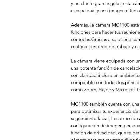
y una lente gran angular, esta cá
excepcional y una imagen nítid
Además, la cámara MC1100 está 
funciones para hacer tus reuniones
cómodas.Gracias a su diseño co
cualquier entorno de trabajo y es fá
La cámara viene equipada con un
una potente función de cancelac
con claridad incluso en ambiente
compatible con todos los princi
como Zoom, Skype y Microsoft T
MC1100 también cuenta con una 
para optimizar tu experiencia de 
seguimiento facial, la corrección
configuración de imagen persona
función de privacidad, que te perm
cámara para mayor tranquilidad 