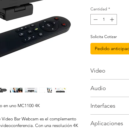
Cantidad
*
Solicita Cotizar
Pedido anticipa
Video
Resolución: 4K, 8 
Audio
CMOS 4K a 30 fps, 
Sensor: CMOS en 
Cantidad de alta
Campo de visión: 
Interfaces
do en uno MC1100 4K
Cantidad de micró
Modo de enfoque:
Reducción de rui
Zoom: 3X ePTZ
x1 USB Interfaz t
e Video Bar Webcam es el complemento
Aplicaciones
privacidad
 videoconferencia. Con una resolución 4K