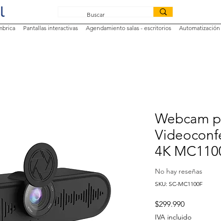
mbrica
Pantallas interactivas
Agendamiento salas - escritorios
Automatización 
Webcam p
Videoconfe
4K MC1100
No hay reseñas
SKU: SC-MC1100F
Precio
$299.990
IVA incluido