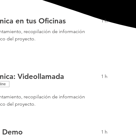
cnica en tus Oficinas
1 h
ntamiento, recopilación de información
ico del proyecto.
cnica: Videollamada
1 h
line
ntamiento, recopilación de información
ico del proyecto.
o Demo
1 h