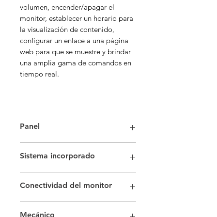
volumen, encender/apagar el
monitor, establecer un horario para
la visualización de contenido,
configurar un enlace a una página
web para que se muestre y brindar
una amplia gama de comandos en
tiempo real.
Panel
Tamaño de pantalla
50''
Sistema incorporado
Tecnología de paneles
Y
Tipo de retroiluminación
LED
Modelo de placa base
17MB400VS
delgado
Conectividad del monitor
Sistema operativo
SO
Brillo (típico)
500 cd/m²
personalizado (basado en Android
Resolucion nativa
3840 x 2160 (16:9)
Entrada de video
4xHDMI2.0,
AOSP)
- Ultra Alta Definición
Mecánico
1xUSB-A 3.0, 1xUSB-A 2.0, 1xUSB-