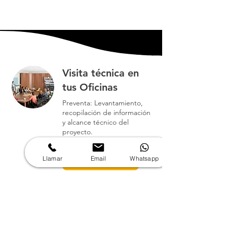
Visita técnica en
tus Oficinas
Preventa: Levantamiento,
recopilación de información
y alcance técnico del
proyecto.
1 h
Llamar
Email
Whatsapp
Reservar ahora
Visita técnica:
Videollamada
Disponible online