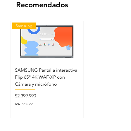
Recomendados
Samsung
Samsung
SAMSUNG Pantalla interactiva
SAMSUNG Pantalla in
Flip 65" 4K WAF-XP con
Flip 86" 4K WAF-XP
Cámara y micrófono
Cámara y micrófono
Precio
Precio
$2.399.990
$3.999.990
IVA incluido
IVA incluido