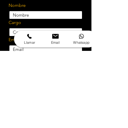
Nombre
Cargo
Email
Llamar
Email
Whatsapp
Teléfono
Empresa
Rut
Selecciona el servicio a cotizar
¿Cotizar implementación?