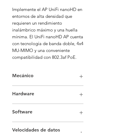
Implemente el AP UniFi nanoHD en
entornos de alta densidad que
requieren un rendimiento
inalámbrico máximo y una huella
mínima. El UniFi nanoHD AP cuenta
con tecnología de banda doble, 4x4
MU-MIMO y una conveniente
compatibilidad con 802.3af PoE.
Mecánico
Hardware
Mecánico
Interfaz de red
(1) puerto GbE
Dimensiones
Ø160 x 32,7 mm
Software
RJ45
(Ø6,3 x 1,3")
Estándares
802.11
Método de
PoE
Peso
Sin soporte: 300 g
Velocidades de datos