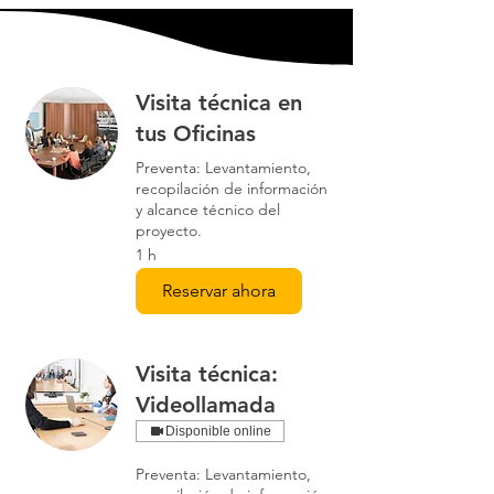
funcionamiento
Humedad
5 a 95% sin
ambiente de
condensación
Visita técnica en
funcionamiento
tus Oficinas
Certificaciones
CE, FCC, IC,
Preventa: Levantamiento,
cULus
recopilación de información
y alcance técnico del
proyecto.
1 h
Reservar ahora
Visita técnica:
Videollamada
Disponible online
Preventa: Levantamiento,