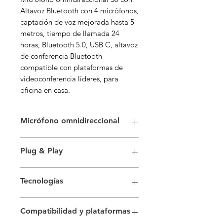
Altavoz Bluetooth con 4 micrófonos,
captación de voz mejorada hasta 5
metros, tiempo de llamada 24
horas, Bluetooth 5.0, USB C, altavoz
de conferencia Bluetooth
compatible con plataformas de
videoconferencia líderes, para
oficina en casa.
Micrófono omnidireccional
El altavoz de conferencia Bluetooth
Plug & Play
profesional está equipado con 4
micrófonos de silicona digital
Conéctese a su teléfono a través de
dispuestos en una matriz de 360°,
Tecnologías
Bluetooth o a su tablet, PC con un
recoge voces en cualquier lugar de
cable USB - C o cable AUX sin
las habitaciones hasta 5 metros.
Micrófono de silicio digital
necesidad de instalar controladores,
Compatibilidad y plataformas
avanzado con alta sensibilidad
ahorra tiempo para depurar