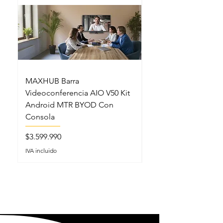
MAXHUB Barra
MAXHUB SL22MC S
Videoconferencia AIO V50 Kit
Lectern Podio Intel
Android MTR BYOD Con
Micrófonos Cuello 
Consola
Precio
$5.199.990
Precio
$3.599.990
IVA incluido
IVA incluido