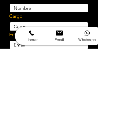
Cargo
Email
Llamar
Email
Whatsapp
Teléfono
Empresa
Rut
Selecciona el servicio a cotizar
¿Cotizar implementación?