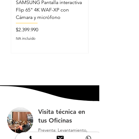
SAMSUNG Pantalla interactiva
SAMSUNG Pantalla in
Flip 65" 4K WAF-XP con
Flip 86" 4K WAF-XP
Cámara y micrófono
Cámara y micrófono
Precio
Precio
$2.399.990
$3.999.990
IVA incluido
IVA incluido
Visita técnica en
tus Oficinas
Preventa: Levantamiento,
recopilación de información