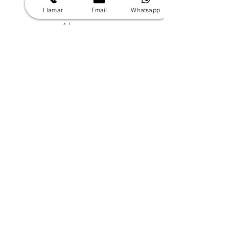
y alcance técnico del
Llamar
Email
Whatsapp
proyecto.
1 h
Reservar ahora
Visita técnica:
Videollamada
Disponible online
Preventa: Levantamiento,
recopilación de información
y alcance técnico del
proyecto.
1 h
Reservar ahora
Producto Demo