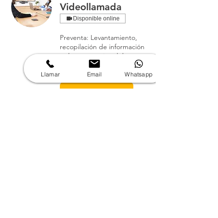
Videollamada
Disponible online
Preventa: Levantamiento,
recopilación de información
y alcance técnico del
proyecto.
Llamar
Email
Whatsapp
1 h
Reservar ahora
Producto Demo
Solicitud de producto Demo
de uso gratuito.
1 h
Reservar ahora