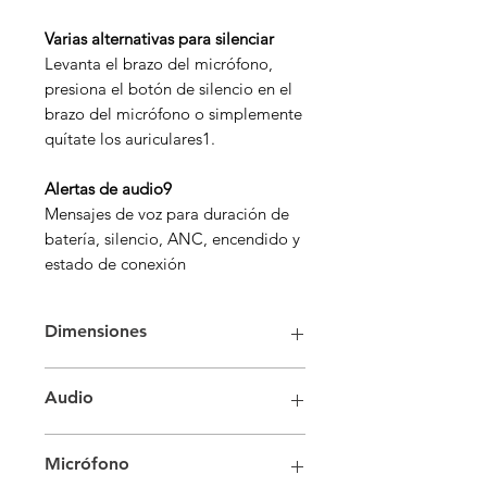
Varias alternativas para silenciar
Levanta el brazo del micrófono,
presiona el botón de silencio en el
brazo del micrófono o simplemente
quítate los auriculares1.
Alertas de audio9
Mensajes de voz para duración de
batería, silencio, ANC, encendido y
estado de conexión
Dimensiones
Auriculares:
Audio
Al × An × Pr
183,9 × 179,1 × 70,0 mm
Cancelación activa de ruido (ANC)
7,24 × 7,05 × 2,76 in
Micrófono
híbrida:
230 g/8,11 oz