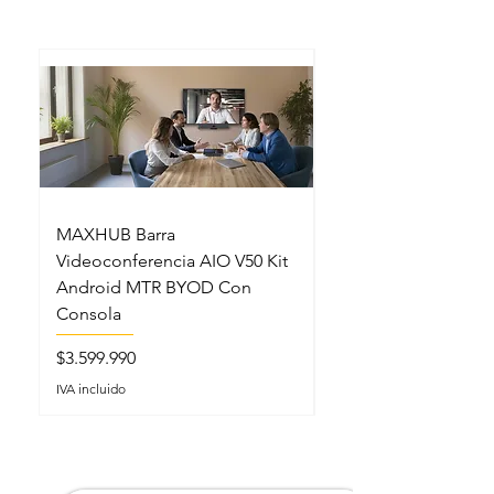
MAXHUB Barra
MAXHUB SL22MC S
Videoconferencia AIO V50 Kit
Lectern Podio Intel
Android MTR BYOD Con
Micrófonos Cuello 
Consola
Precio
$5.199.990
Precio
$3.599.990
IVA incluido
IVA incluido