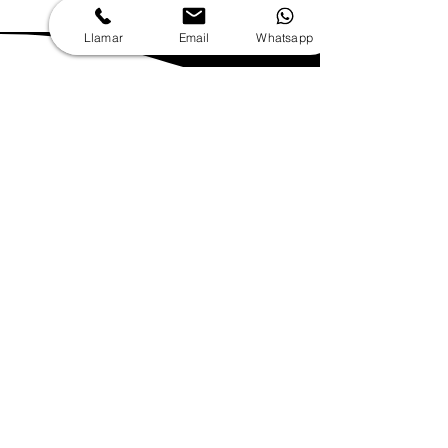
Llamar
Email
Whatsapp
Visita técnica en
tus Oficinas
Preventa: Levantamiento,
recopilación de información
y alcance técnico del
proyecto.
1 h
Reservar ahora
Visita técnica:
Videollamada
Disponible online