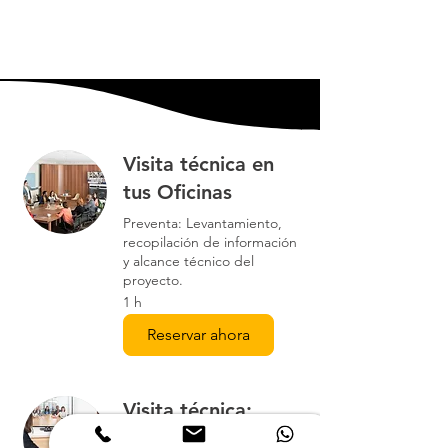
de 7,5 W 12Puerto marcado
con el icono de un rayo
1 USB-C de subida
Otros
1 botón Sync Bluetooth
Versión de Bluetooth: 5.1
1 toma de alimentación de CA
(230 W, 19,5 V)
Visita técnica en
Tipo de conector de
tus Oficinas
seguridad: Kensington Security
Slot
Preventa: Levantamiento,
recopilación de información
y alcance técnico del
proyecto.
1 h
Reservar ahora
Visita técnica:
Videollamada