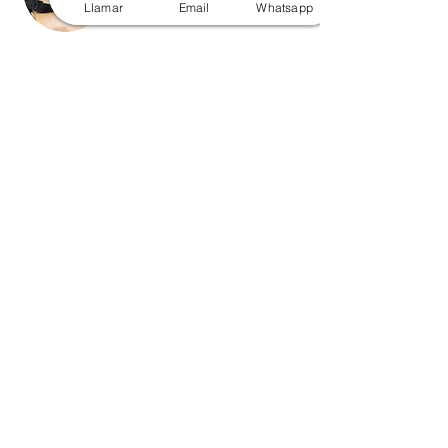
Llamar
Email
Whatsapp
Disponible online
Preventa: Levantamiento,
recopilación de información
y alcance técnico del
proyecto.
1 h
Reservar ahora
Producto Demo
Solicitud de producto Demo
de uso gratuito.
1 h
Reservar ahora