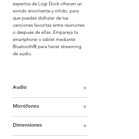
expertos de Logi Dock ofrecen un
sonido envolvente y nítido, para
que puedas disfrutar de tus
canciones favoritas entre reuniones
o después de ellas. Empareja tu
smartphone o tablet mediante
Bluetooth® para hacer streaming
de audio.
Audio
Calidad de sonido:
Micrófonos
Sonido nítido administrado a
través de 2 controladores de audio
Matriz de seis micrófonos de
de neodimio personalizados de 55
Dimensiones
formación de haces
mm y 2 radiadores pasivos.
Respuesta de frecuencia: 65 Hz-
Cambio de audio inteligente3
Altura: 84,8 mm