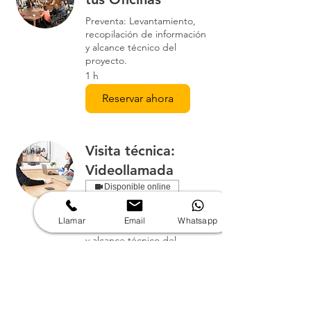
Preventa: Levantamiento,
recopilación de información
y alcance técnico del
proyecto.
1 h
Reservar ahora
Visita técnica:
Videollamada
Disponible online
Preventa: Levantamiento,
Llamar
Email
Whatsapp
recopilación de información
y alcance técnico del
proyecto.
1 h
Reservar ahora