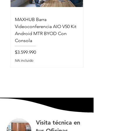
MAXHUB Barra
MAXHUB SL22MC S
Videoconferencia AIO V50 Kit
Lectern Podio Intel
Android MTR BYOD Con
Micrófonos Cuello 
Consola
Precio
$5.199.990
Precio
$3.599.990
IVA incluido
IVA incluido
Visita técnica en
tus Oficinas