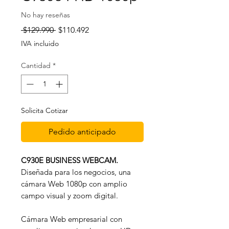
No hay reseñas
Precio
Precio de oferta
 $129.990 
$110.492
IVA incluido
Cantidad
*
Solicita Cotizar
Pedido anticipado
C930E BUSINESS WEBCAM.
Diseñada para los negocios, una
cámara Web 1080p con amplio
campo visual y zoom digital.
Cámara Web empresarial con