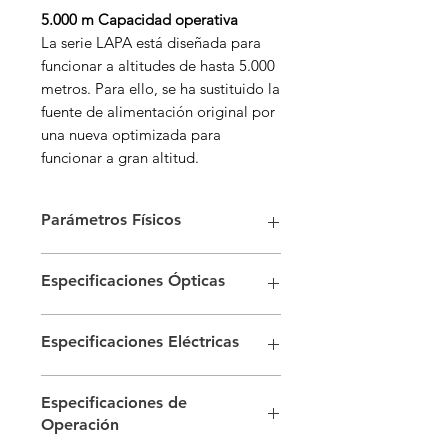
5.000 m Capacidad operativa
La serie LAPA está diseñada para
funcionar a altitudes de hasta 5.000
metros. Para ello, se ha sustituido la
fuente de alimentación original por
una nueva optimizada para
funcionar a gran altitud.
Parámetros Físicos
Nombre de Pitch
P1.56
Especificaciones Ópticas
Configuración de
SMD único
Brillo (Después de
500 (Típ.)
Píxeles
Especificaciones Eléctricas
Calibración, nit)
Distancia entre
1.56
Consumo de Energía
1.300
Temperatura de
3.200-9.300
Píxeles (mm)
Especificaciones de
(W/Pantalla, Máx.)
Color (K)
Operación
Resolución del
192 × 108