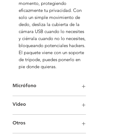
momento, protegiendo
eficazmente tu privacidad. Con
solo un simple movimiento de
dedo, desliza la cubierta de la
cámara USB cuando lo necesites
y ciérrala cuando no lo necesites,
bloqueando potenciales hackers.
El paquete viene con un soporte
de trípode, puedes ponerlo en
pie donde quieras.
Micrófono
Micrófonos dual Omnidireccional
Video
con cancelación de ruido
S.P.L: 36dB
Resolución de Video: 2K
Otros
2592*1944 / FHD 1920*1080 / HD
1280*720 / SD 640*480 / 320*240
Interfaz: USB 2.0
Apertura de lente: 2.0 mm