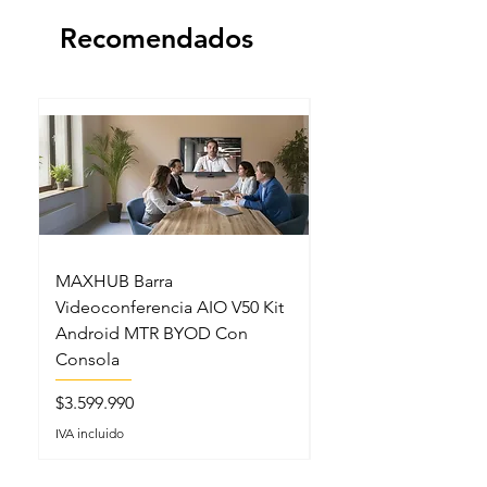
Recomendados
MAXHUB Barra
MAXHUB SL22MC S
Videoconferencia AIO V50 Kit
Lectern Podio Intel
Android MTR BYOD Con
Micrófonos Cuello 
Consola
Precio
$5.199.990
Precio
$3.599.990
IVA incluido
IVA incluido