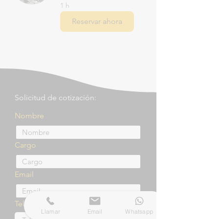
1 h
Reservar ahora
Solicitud de cotización:
Nombre
Cargo
Email
Teléfono
Llamar
Email
Whatsapp