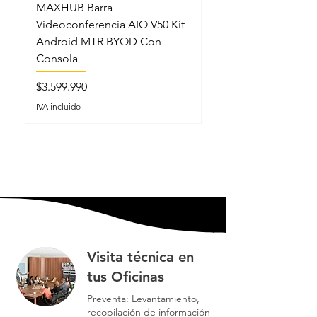
MAXHUB Barra
MAXHUB SL22MC S
Videoconferencia AIO V50 Kit
Lectern Podio Intel
Android MTR BYOD Con
Micrófonos Cuello 
Consola
Precio
$5.199.990
Precio
$3.599.990
IVA incluido
IVA incluido
Visita técnica en
tus Oficinas
Preventa: Levantamiento,
recopilación de información