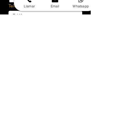
Teléfono
Llamar
Email
Whatsapp
Empresa
Rut
Selecciona el servicio a cotizar
¿Cotizar implementación?
Cuéntanos sobre tu proyecto