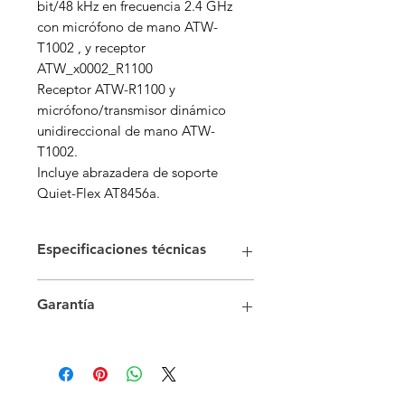
bit/48 kHz en frecuencia 2.4 GHz
con micrófono de mano ATW-
T1002 , y receptor
ATW_x0002_R1100
Receptor ATW-R1100 y
micrófono/transmisor dinámico
unidireccional de mano ATW-
T1002.
Incluye abrazadera de soporte
Quiet-Flex AT8456a.
Especificaciones técnicas
Sistema general
Garantía
Frecuencias de funcionamiento:
Banda ISM de 2,4 GHz (2400 a
1 año de garantía
2483,5 MHz)
Respuesta de frecuencia: 20 Hz a
20 kHz (según el tipo de
micrófono)