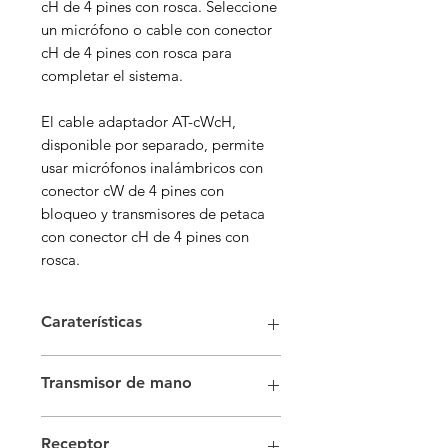
cH de 4 pines con rosca. Seleccione
un micrófono o cable con conector
cH de 4 pines con rosca para
completar el sistema.
El cable adaptador AT-cWcH,
disponible por separado, permite
usar micrófonos inalámbricos con
conector cW de 4 pines con
bloqueo y transmisores de petaca
con conector cH de 4 pines con
rosca.
Caraterísticas
Sistema general
Transmisor de mano
Frecuencias de
Band DE2: 470.125 to
Potencia de
Alta: 30 mW, Baja:
Funcionamiento
529.975 MHz (2395
Receptor