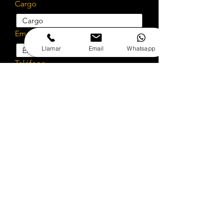
DE CC +5V
Cargo
Peso Neto
102 g, sin pilas
Email
Emisiones
Según las
Llamar
Email
Whatsapp
Espúreas
regulaciones
Teléfono
federales y
nacionales
Empresa
Paso-Alto
125 Hz, 12
dB/octava
Rut
Selecciona el servicio a cotizar
¿Cotizar implementación?
Cuéntanos sobre tu proyecto