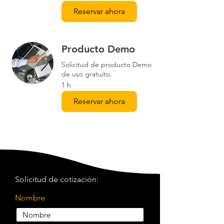
MH 1900
multibanda u otros
Reservar ahora
mAh) Dependiendo
problemas de
del tipo y uso de la
coordinación de
batería, y de las
frecuencias, póngase en
Producto Demo
condiciones
contacto con su
ambientales.
representante del
Solicitud de producto Demo
servicio al cliente de
de uso gratuito.
Tipo de
Dos tipo AA de 1,5
Audio-Technica. *En
1 h
Batería
V, no incluidas
función de la región y la
banda.
Reservar ahora
Dimensiones
64 mm x 82 mm x
23 mm (A x L x P)
Conexiones
Conector con traba
de Entrada
de cuatro pines Pin
1: TIERRA Pin 2:
ENTRADA DE
Solicitud de cotización:
INSTRUMENTO Pin
3: ENTRADA DE
Nombre
MICRÓFONO Pin
4: POLARIZACIÓN