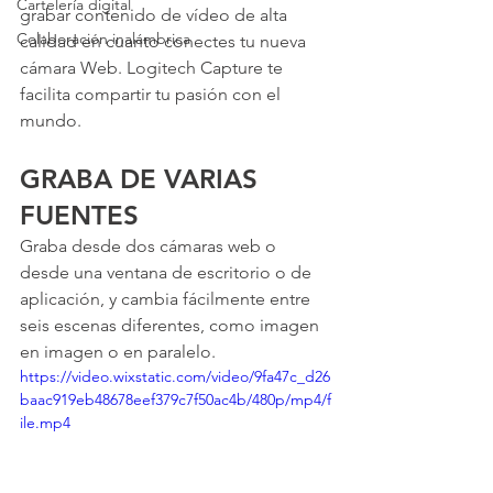
Cartelería digital
grabar contenido de vídeo de alta 
Colaboración inalámbrica
calidad en cuanto conectes tu nueva 
cámara Web. Logitech Capture te 
facilita compartir tu pasión con el 
mundo.
GRABA DE VARIAS 
FUENTES
Graba desde dos cámaras web o 
desde una ventana de escritorio o de 
aplicación, y cambia fácilmente entre 
seis escenas diferentes, como imagen 
en imagen o en paralelo.
https://video.wixstatic.com/video/9fa47c_d26
baac919eb48678eef379c7f50ac4b/480p/mp4/f
ile.mp4