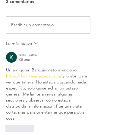
3 comentarios
Escribir un comentario...
Incorporación de la
Ventajas del con
marca MAXHUB a
inteligente cor
nuestro catálogo con
en empresas
Lo más nuevo
pantallas interactivas,
cartelería digital,
Kate Bulba
colaboración
08 ene
inalámbrica,
Un amigo en Barquisimeto mencionó 
videoconferencias
https://1wins-venezuela.com/
 y lo abrí para 
certificadas para
ver qué tal era. No estaba buscando nada 
Microsoft Teams y
específico, solo quise echar un vistazo 
general. Me limité a revisar algunas 
mucho más
secciones y observar cómo estaba 
distribuida la información. Fue una visita 
corta, más para orientarme que para otra 
cosa.
Me gusta