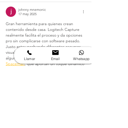
johnny mnemonic
17 may 2025
Gran herramienta para quienes crean 
contenido desde casa. Logitech Capture 
realmente facilita el proceso y da opciones 
pro sin complicarse con software pesado. 
Justo estoy probando diferentes recursos 
visuales para mis transmisiones, incluyendo 
algunos juegos interactivos como 
Llamar
Email
Whatsapp
Spaceman
, que aportan un toque dinámico 
y visual muy atractivo en vivo. ¡Todo suma 
cuando se trata de enganchar a la 
audiencia!
Me gusta
Cava
18 abr 2025
La aplicación móvil 
balloon latam
 ofrece a 
los jugadores de Chile la oportunidad de 