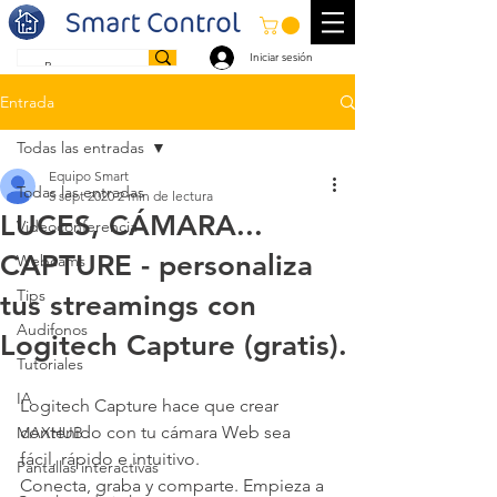
Iniciar sesión
Entrada
Todas las entradas
Equipo Smart
Todas las entradas
5 sept 2020
2 min de lectura
LUCES, CÁMARA...
Videoconferencia
CAPTURE - personaliza
Webcams
Tips
tus streamings con
Audifonos
Logitech Capture (gratis).
Tutoriales
IA
Logitech Capture hace que crear 
contenido con tu cámara Web sea 
MAXHUB
fácil, rápido e intuitivo.
Pantallas interactivas
Conecta, graba y comparte. Empieza a 