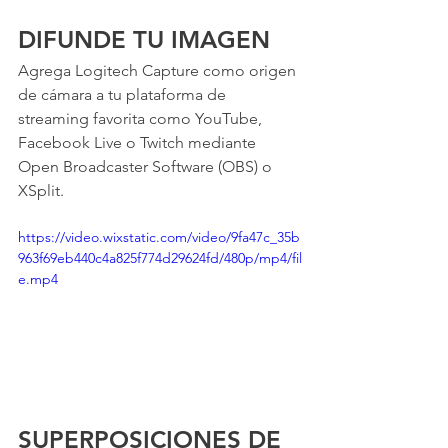
DIFUNDE TU IMAGEN
Agrega Logitech Capture como origen 
de cámara a tu plataforma de 
streaming favorita como YouTube, 
Facebook Live o Twitch mediante 
Open Broadcaster Software (OBS) o 
XSplit. 
https://video.wixstatic.com/video/9fa47c_35b
963f69eb440c4a825f774d29624fd/480p/mp4/fil
e.mp4
SUPERPOSICIONES DE 