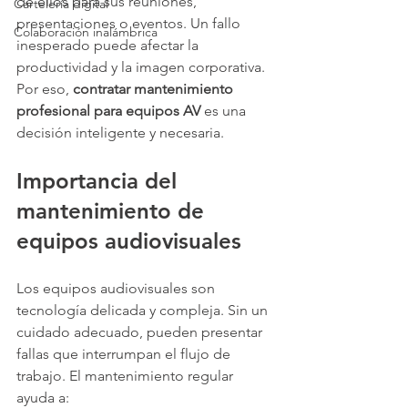
de ellos para sus reuniones, 
Cartelería digital
presentaciones o eventos. Un fallo 
Colaboración inalámbrica
inesperado puede afectar la 
productividad y la imagen corporativa. 
Por eso, 
contratar mantenimiento 
profesional para equipos AV
 es una 
decisión inteligente y necesaria.
Importancia del 
mantenimiento de 
equipos audiovisuales
Los equipos audiovisuales son 
tecnología delicada y compleja. Sin un 
cuidado adecuado, pueden presentar 
fallas que interrumpan el flujo de 
trabajo. El mantenimiento regular 
ayuda a: