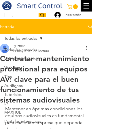
Iniciar sesión
Entrada
Todas las entradas
Iguzman
Todas las entradas
11 may
3 min de lectura
Contratar mantenimiento
Videoconferencia
profesional para equipos
Webcams
Tips
AV: clave para el buen
Audifonos
funcionamiento de tus
Tutoriales
sistemas audiovisuales
IA
Mantener en óptimas condiciones los 
MAXHUB
equipos audiovisuales es fundamental 
Pantallas interactivas
para cualquier empresa que dependa 