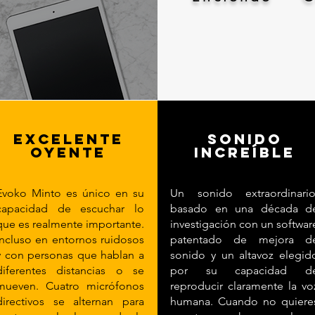
Excelente
sonido
oyente
increíble
Evoko Minto es único en su
Un sonido extraordinario
capacidad de escuchar lo
basado en una década d
que es realmente importante.
investigación con un softwar
Incluso en entornos ruidosos
patentado de mejora d
y con personas que hablan a
sonido y un altavoz elegid
diferentes distancias o se
por su capacidad d
mueven. Cuatro micrófonos
reproducir claramente la vo
directivos se alternan para
humana. Cuando no quiere