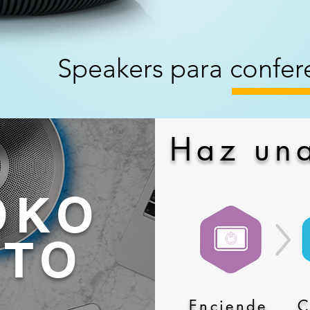
Speakers para confere
Haz un
OKO
NTO
Enciende
C