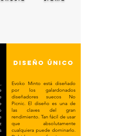
diseño único
,
Evoko Minto está diseñado
e
por los galardonados
e
diseñadores suecos No
e
Picnic. El diseño es una de
o
las claves del gran
e
rendimiento. Tan fácil de usar
z
que absolutamente
s
cualquiera puede dominarlo.