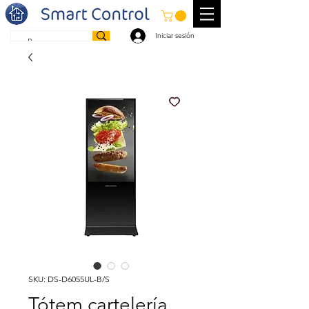
Iniciar sesión
SKU: DS-D6055UL-B/S
Tótem cartelería