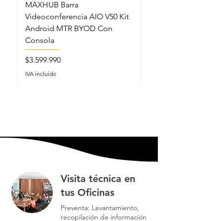
MAXHUB Barra
MAXHUB SL22MC S
Videoconferencia AIO V50 Kit
Lectern Podio Intel
Android MTR BYOD Con
Micrófonos Cuello 
Consola
Precio
$5.199.990
Precio
$3.599.990
IVA incluido
IVA incluido
Visita técnica en
tus Oficinas
Preventa: Levantamiento,
recopilación de información