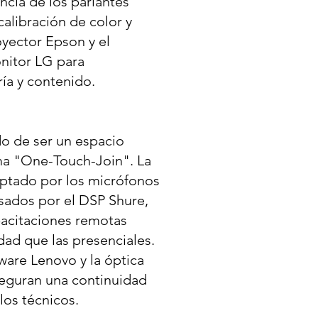
ancia de los parlantes
calibración de color y
yector Epson y el
nitor LG para
ría y contenido.
do de ser un espacio
ma "One-Touch-Join". La
aptado por los micrófonos
sados por el DSP Shure,
pacitaciones remotas
dad que las presenciales.
ware Lenovo y la óptica
seguran una continuidad
llos técnicos.