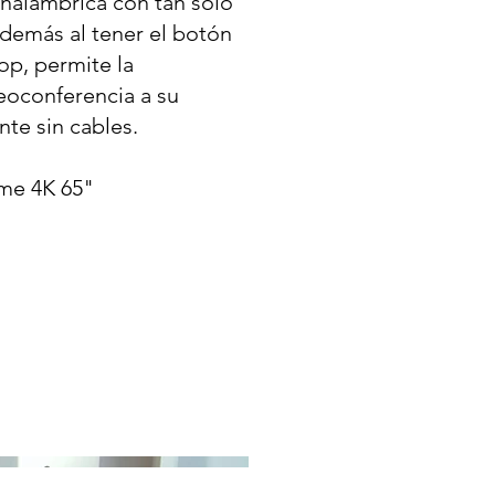
inalámbrica con tan solo
además al tener el botón
op, permite la
deoconferencia a su
te sin cables.
me 4K 65"