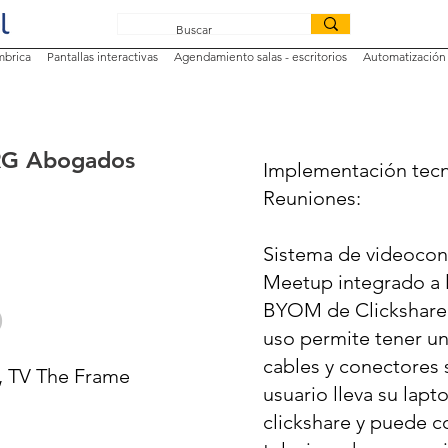
mbrica
Pantallas interactivas
Agendamiento salas - escritorios
Automatización 
RRG Abogados
Implementación tecn
Reuniones:
Sistema de videocon
Meetup integrado a l
o
BYOM de Clickshare 
uso permite tener una
cables y conectores 
, TV The Frame
usuario lleva su lapt
clickshare y puede c