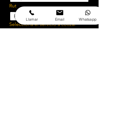
Rut
Llamar
Email
Whatsapp
Selecciona el servicio a cotizar
¿Cotizar implementación?
Cuéntanos sobre tu proyecto
Subir archivo
Adjunta archivos