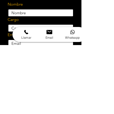
Nombre
Cargo
Email
Llamar
Email
Whatsapp
Teléfono
Empresa
Rut
Selecciona el servicio a cotizar
¿Cotizar implementación?